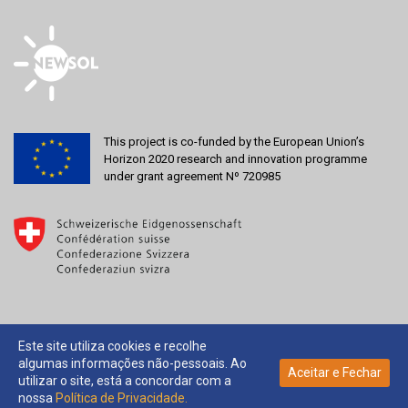
This project is co-funded by the European Union’s
Horizon 2020 research and innovation programme
under grant agreement Nº 720985
Este site utiliza cookies e recolhe
algumas informações não-pessoais. Ao
2026 © NEWSOL |
Aceitar e Fechar
utilizar o site, está a concordar com a
Design by
Magnésio
nossa
Política de Privacidade.