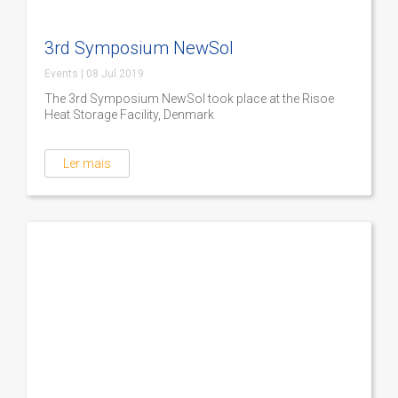
3rd Symposium NewSol
Events
|
08 Jul 2019
The 3rd Symposium NewSol took place at the Risoe
Heat Storage Facility, Denmark
Ler mais